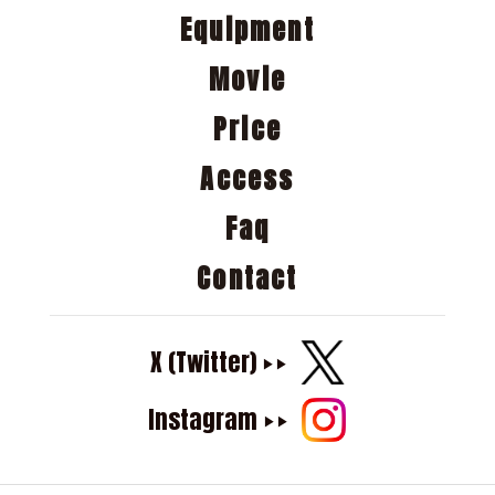
Equipment
Movie
Price
Access
Faq
Contact
X (Twitter)
▶▶
Instagram
▶▶