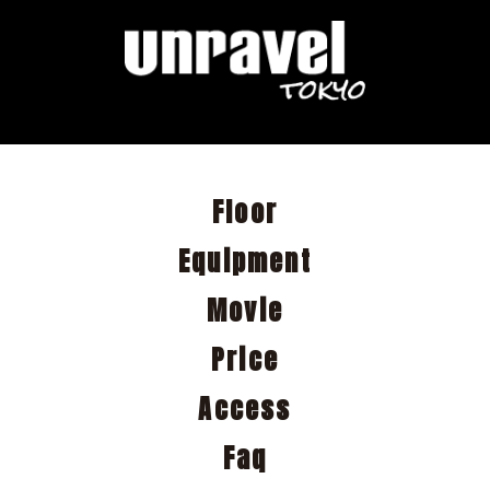
Floor
Equipment
Movie
Price
Access
Faq