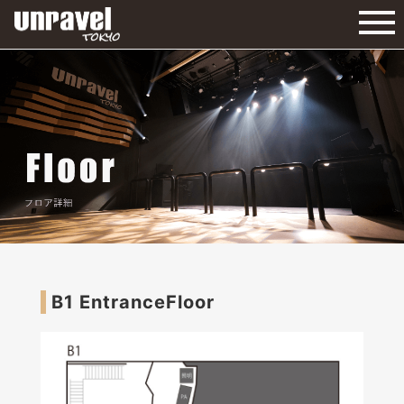
B1 EntranceFloor